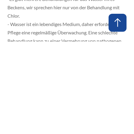
Beckens, wir sprechen hier nur von der Behandlung mit
Chlor.
- Wasser ist ein lebendiges Medium, daher erfordert seine
Pflege eine regelmäßige Überwachung. Eine schlechte
Behandlung kann zu einer Vermehrung von pathogenen
Keimen, Algen, Bakterien, Viren, Pilzen usw. führen, die die
Beschaffenheit des Wassers und seine Farbe verändern
und die Entwicklung von Flecken auf der PVC-
Auskleidung begünstigen können, die irreparabel sein
können (Ausschluss von der Garantie).