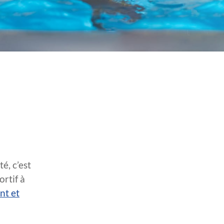
é, c’est
rtif à
nt et