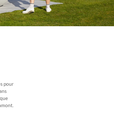
es pour
sans
 que
 amont.